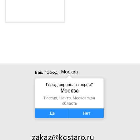
Москва
Ваш город:
+7 (495) 419-17-72
Город определен верно?
Москва
Россия, Центр, Московская
область
+7 (495) 543-60-10
Да
Нет
zakaz@kcstaro.ru