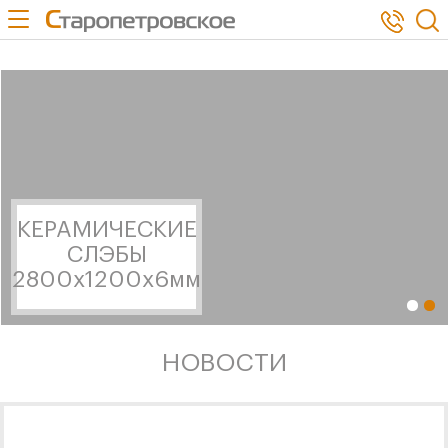
use Bitrix\Main\Page\Asset; $asset->addJs(SITE_TEMPLATE_PATH .
'/js/jquery.min.js');
КЕРАМИЧЕСКИЕ
СЛЭБЫ
2800x1200x6мм
НОВОСТИ