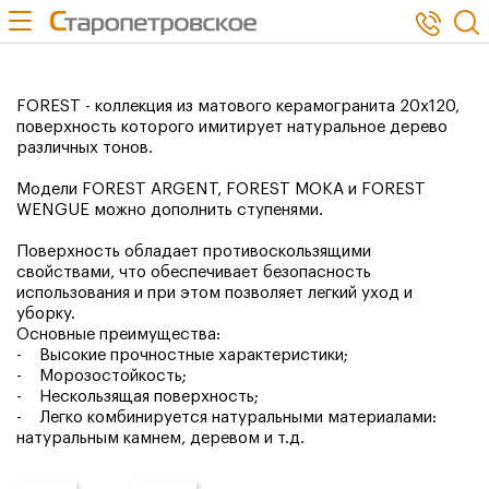
use Bitrix\Main\Page\Asset; $asset->addJs(SITE_TEMPLATE_PATH .
'/js/jquery.min.js');
FOREST - коллекция из матового керамогранита 20х120,
поверхность которого имитирует натуральное дерево
различных тонов.
Модели FOREST ARGENT, FOREST MOKA и FOREST
WENGUE можно дополнить ступенями.
Поверхность обладает противоскользящими
свойствами, что обеспечивает безопасность
использования и при этом позволяет легкий уход и
уборку.
Основные преимущества:
- Высокие прочностные характеристики;
- Морозостойкость;
- Нескользящая поверхность;
- Легко комбинируется натуральными материалами:
натуральным камнем, деревом и т.д.