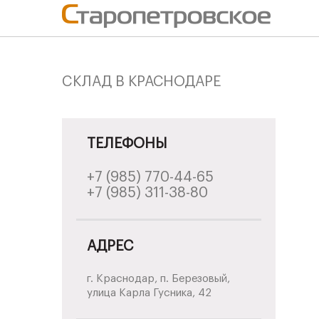
use Bitrix\Main\Page\Asset; $asset->addJs(SITE_TEMPLATE_PATH . '/js/jquer
CКЛАД В КРАСНОДАРЕ
ТЕЛЕФОНЫ
+7 (985) 770-44-65
+7 (985) 311-38-80
АДРЕС
г. Краснодар, п. Березовый,
улица Карла Гусника, 42