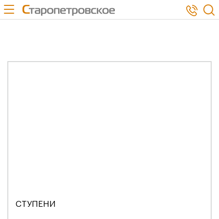
use Bitrix\Main\Page\Asset; $asset->addJs(SITE_TEMPLATE_PATH .
'/js/jquery.min.js');
СТУПЕНИ